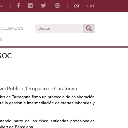
ESP
CAT
IAS
COLEGIADOS
S
SOC
rvei Públic d'Ocupació de Catalunya
ales de Tarragona firmó un protocolo de colaboración
ra la gestión e intermediación de ofertas laborales y
rmando parte de las cinco entidades profesionales
obert de Barcelona.