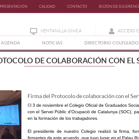
PRESENTACIÓN
CALIDAD
CONTACTO
BUZÓN DE SUGERENC
VENTANILLA ÚNICA
ACCESO 
(CURRENT)
AGENDA
NOTICIAS
DIRECTORIO COLEGIADO
OTOCOLO DE COLABORACIÓN CON EL 
Firma del Protocolo de colaboración con el Se
E
l 3 de noviembre el Colegio Oficial de Graduados Soci
con el Servei Públic d’Ocupació de Catalunya (SOC),
pa
en la formación de los trabajadores.
El presidente de nuestro Colegio realizó la firma, fo
firmantes de este acuerdo, que tuvo lug
ar en el Palau R