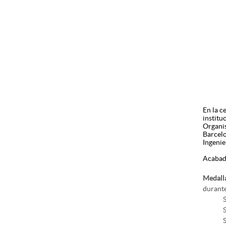
En la c
institu
Organis
Barcelo
Ingenie
Acabada
Medalla
durant