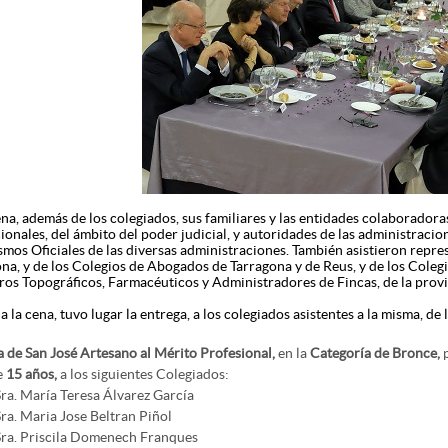
ena, además de los colegiados, sus familiares y las entidades colaborador
cionales, del ámbito
del poder judicial, y autoridades de las administracio
mos Oficiales de las diversas administraciones. También asistieron repr
na, y de los Colegios de Abogados de Tarragona y de Reus, y de los Colegi
ros Topográficos, Farmacéuticos y Administradores de Fincas, de la provi
 la cena, tuvo lugar la entrega, a los
colegiados asistentes a la misma, de 
 de San José Artesano al Mérito Profesional,
en la
Categoría de Bronce,
e
15 años,
a los siguientes Colegiados:
Sra. María Teresa Álvarez García
Sra. Maria Jose Beltran Piñol
Sra. Priscila Domenech Franques