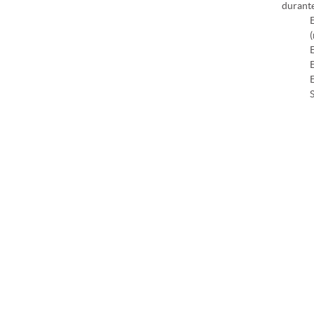
durant
S