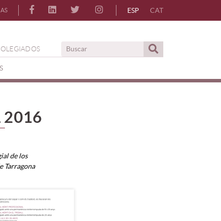
ESP
CAT
IAS
COLEGIADOS
S
 2016
al de los
e Tarragona