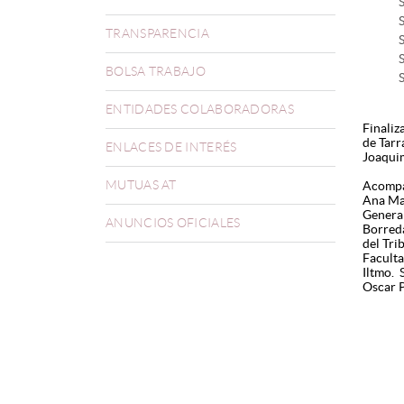
TRANSPARENCIA
BOLSA TRABAJO
S
ENTIDADES COLABORADORAS
Finaliz
de Tarr
ENLACES DE INTERÉS
Joaquim
MUTUAS AT
Acompañ
Ana Mar
General
ANUNCIOS OFICIALES
Borreda
del Tri
Faculta
Iltmo. 
Oscar P