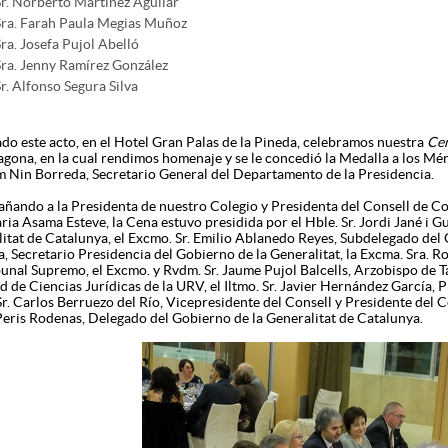
Sr. Norberto Martínez Aguilar
Sra. Farah Paula Megias Muñoz
Sra. Josefa Pujol Abelló
Sra. Jenny Ramírez González
r. Alfonso Segura Silva
ado este acto, en el Hotel Gran Palas de la Pineda, celebramos nuestra
Cen
agona, en la cual rendimos homenaje y se le concedió la Medalla a los Mérit
 Nin Borreda, Secretario General del Departamento de la Presidencia.
ando a la Presidenta de nuestro Colegio y Presidenta del Consell de Col
ia Asama Esteve, la Cena estuvo presidida por el Hble. Sr. Jordi Jané i G
itat de Catalunya, el Excmo. Sr. Emilio Ablanedo Reyes, Subdelegado del 
, Secretario Presidencia del Gobierno de la Generalitat, la Excma. Sra. R
bunal Supremo, el Excmo. y Rvdm. Sr. Jaume Pujol Balcells, Arzobispo de T
d de Ciencias Jurídicas de la URV, el Iltmo. Sr. Javier Hernández García, 
Sr. Carlos Berruezo del Río, Vicepresidente del Consell y Presidente del 
eris Rodenas, Delegado del Gobierno de la Generalitat de Catalunya.