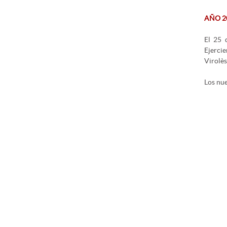
AÑO 
El 25 
Ejercie
Virolès
Los nue