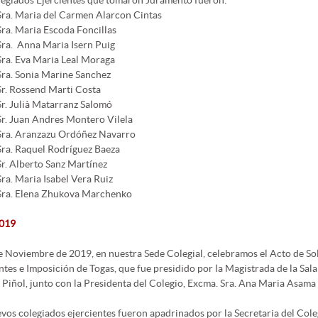
legiados Ejercientes que tomaron Juramento fueron:
Sra. Maria del Carmen Alarcon Cintas
Sra. Maria Escoda Foncillas
Sra. Anna Maria Isern Puig
Sra. Eva Maria Leal Moraga
Sra. Sonia Marine Sanchez
Sr. Rossend Marti Costa
Sr. Julià Matarranz Salomó
Sr. Juan Andres Montero Vilela
Sra. Aranzazu Ordóñez Navarro
Sra. Raquel Rodríguez Baeza
Sr. Alberto Sanz Martínez
Sra. Maria Isabel Vera Ruiz
Sra. Elena Zhukova Marchenko
019
e Noviembre de 2019, en nuestra Sede Colegial, celebramos el Acto de 
ntes e Imposición de Togas, que fue presidido por la Magistrada de la Sa
 Piñol, junto con la Presidenta del Colegio, Excma. Sra. Ana Maria Asama 
vos colegiados ejercientes fueron apadrinados por la Secretaria del Coleg