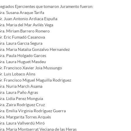
legiados Ejercientes que tomaron Juramento fueron:
Sra. Susana Araque Tarifa
Sr. Juan Antonio Ardiaca Espuña
Sra. Maria del Mar Avilés Vega
Sra. Miriam Barrero Romero
Sr. Eric Fumadó Casanova
Sra. Laura Garcia Segura
Sra. Maria Natalia Gonzalvo Hernandez
Sra. Paula Holgado Garces
Sra. Laura Huguet Masdeu
Sr. Francisco Xavier Joia Mussungo
Sr. Luis Lobaco Alins
Sr. Francisco Miguel Maguilla Rodriguez
Sra. Nuria March Asama
Sra. Laura Paño Agras
Sra. Lidia Perez Monguia
Sra. Zaira Rodríguez Cruz
Sra. Emilia Virginia Rodríguez Guerra
Sra. Margarita Torres Arqués
Sra. Laura Vallverdú Miró
Sra. Maria Montserrat Veciana de las Heras