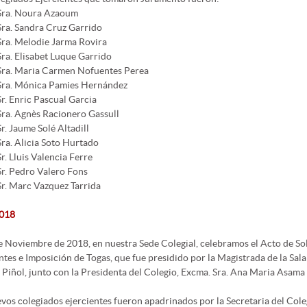
Sra. Noura Azaoum
Sra. Sandra Cruz Garrido
Sra. Melodie Jarma Rovira
Sra. Elisabet Luque Garrido
Sra. Maria Carmen Nofuentes Perea
Sra. Mónica Pamies Hernández
Sr. Enric Pascual Garcia
Sra. Agnès Racionero Gassull
Sr. Jaume Solé Altadill
Sra. Alicia Soto Hurtado
Sr. Lluis Valencia Ferre
Sr. Pedro Valero Fons
Sr. Marc Vazquez Tarrida
018
e Noviembre de 2018, en nuestra Sede Colegial, celebramos el Acto de 
ntes e Imposición de Togas, que fue presidido por la Magistrada de la Sa
 Piñol, junto con la Presidenta del Colegio, Excma. Sra. Ana Maria Asama
vos colegiados ejercientes fueron apadrinados por la Secretaria del Coleg