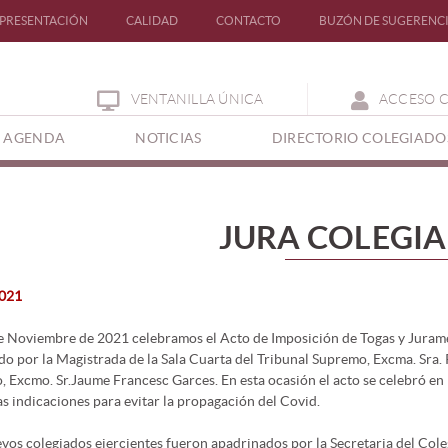
PRESENTACIÓN
CALIDAD
CONTACTO
BUZÓN DE SUGERENC
VENTANILLA ÚNICA
ACCESO 
AGENDA
NOTICIAS
DIRECTORIO COLEGIADO
JURA COLEGI
021
e Noviembre de 2021 celebramos el Acto de Imposición de Togas y Jurame
do por la Magistrada de la Sala Cuarta del Tribunal Supremo, Excma. Sra. 
, Excmo. Sr.Jaume Francesc Garces. En esta ocasión el acto se celebró en
as indicaciones para evitar la propagación del Covid.
vos colegiados ejercientes fueron apadrinados por la Secretaria del Coleg