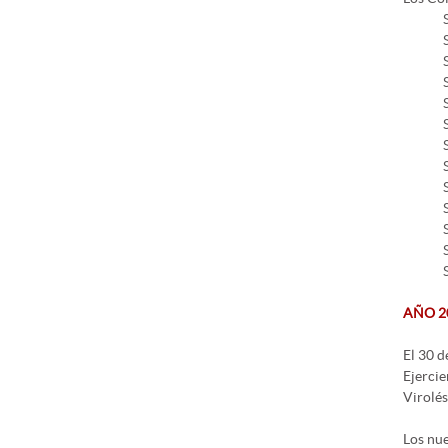
AÑO 2
El 30 d
Ejercie
Virolés
Los nue