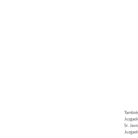
También
Juzgado
Sr. Jav
Juzgado