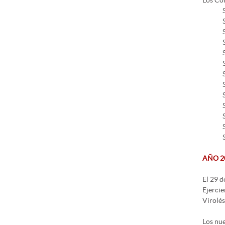
Los Co
AÑO 2
El 29 d
Ejercie
Virolés
Los nue