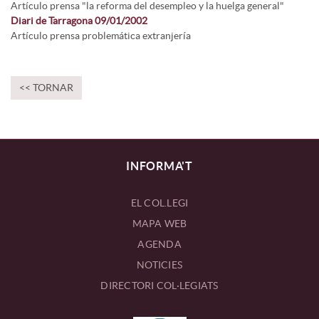
Artículo prensa "la reforma del desempleo y la huelga general"
Diari de Tarragona 09/01/2002
Artículo prensa problemática extranjería
<< TORNAR
INFORMA'T
EL COL.LEGI
MAPA WEB
AGENDA
NOTICIES
DIRECTORI COL·LEGIATS