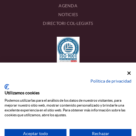
AGENDA
NOTICIES
DIRECTORI COL·LEGIATS
CONTACTE
Política de privacidad
Calle Estanislau Figueres, 17
Utilizamos cookies
43002 TARRAGONA
Podemos utilizarlas para el análisis de los datos de nuestros visitantes, para
mejorar nuestro sitio web, mostrar contenido personalizado y brindarle una
977 22 45 13
excelente experiencia en el sitio web. Para obtener más información sobre las
T_
cookies que utilizamos, abre los ajustes.
colegio@graduados-sociales-tarragona.com
Aceptar todo
Rechazar