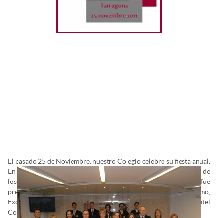
El pasado 25 de Noviembre, nuestro Colegio celebró su fiesta anual.
En la Sede Colegial, celebramos el Acto de Solemne Juramento de
los Nuevos Colegiados Ejercientes e Imposición de Togas, que fue
presidido por la Magistrada de la Sala Cuarta del Tribunal Supremo,
Excma. Sra. Rosa Maria Virolès Piñol, junto con el Presidente del
Colegio, Excmo. Sr. Francesc Blasco Martorell.