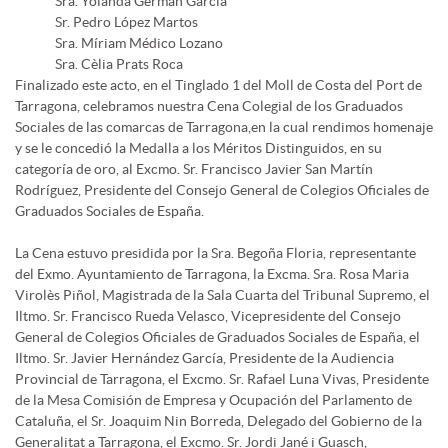
Sra. Yolanda Germán García
Sr. Pedro López Martos
Sra. Míriam Médico Lozano
Sra. Cèlia Prats Roca
Finalizado este acto, en el Tinglado 1 del Moll de Costa del Port de
Tarragona, celebramos nuestra Cena Colegial de los Graduados
Sociales de las comarcas de Tarragona,en la cual rendimos homenaje
y se le concedió la Medalla a los Méritos Distinguidos, en su
categoría de oro, al Excmo. Sr. Francisco Javier San Martín
Rodríguez, Presidente del Consejo General de Colegios Oficiales de
Graduados Sociales de España.
La Cena estuvo presidida por la Sra. Begoña Floria, representante
del Exmo. Ayuntamiento de Tarragona, la Excma. Sra. Rosa Maria
Virolès Piñol, Magistrada de la Sala Cuarta del Tribunal Supremo, el
Iltmo. Sr. Francisco Rueda Velasco, Vicepresidente del Consejo
General de Colegios Oficiales de Graduados Sociales de España, el
Iltmo. Sr. Javier Hernández García, Presidente de la Audiencia
Provincial de Tarragona, el Excmo. Sr. Rafael Luna Vivas, Presidente
de la Mesa Comisión de Empresa y Ocupación del Parlamento de
Cataluña, el Sr. Joaquim Nin Borreda, Delegado del Gobierno de la
Generalitat a Tarragona, el Excmo. Sr. Jordi Jané i Guasch,