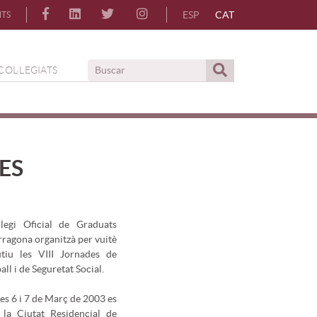
ESP
CAT
NTS
COL·LEGIATS
ES
ol·legi Oficial de Graduats
rragona organitzà per vuitè
tiu les VIII Jornades de
all i de Seguretat Social.
es 6 i 7 de Març de 2003 es
 la Ciutat Residencial de