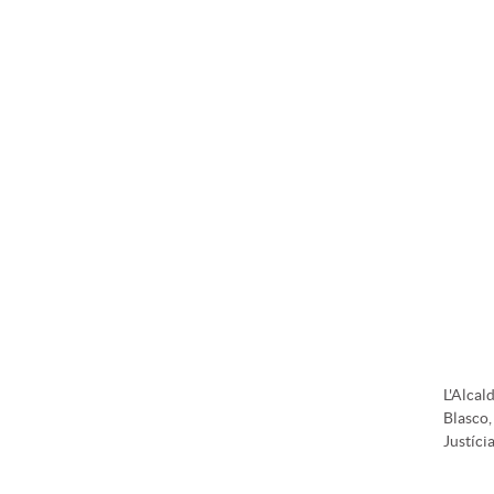
L'Alcal
Blasco,
Justíci