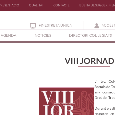
PRESENTACIÓ
QUALITAT
CONTACTE
BÚSTIA DE SUGGERIME
FINESTRETA ÚNICA
ACCÉS 
AGENDA
NOTICIES
DIRECTORI COL·LEGIATS
VIII JORNAD
L'Il·ltre. C
Socials de Ta
any consecu
Dret del Treb
Durant els di
reuniren en