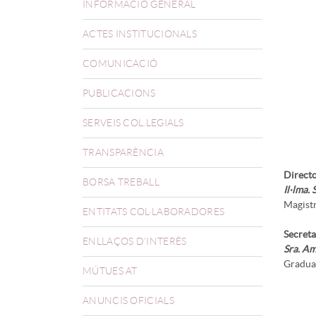
INFORMACIÓ GENERAL
ACTES INSTITUCIONALS
COMUNICACIÓ
PUBLICACIONS
SERVEIS COL.LEGIALS
TRANSPARÈNCIA
Directo
BORSA TREBALL
Il·lma.
Magistr
ENTITATS COL·LABORADORES
Secreta
ENLLAÇOS D'INTERÈS
Sra. A
Graduad
MÚTUES AT
ANUNCIS OFICIALS