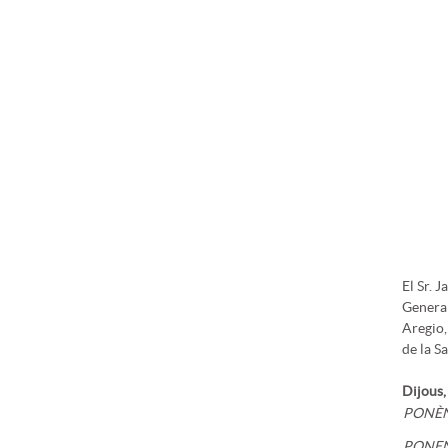
El Sr. 
General
Aregio,
de la S
Dijous,
PONÈ
PONE