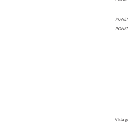
PONÈ
PONE
Vista g