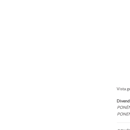
Vista g
Divendr
PONÈ
PONE