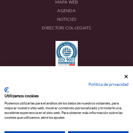
MAPA WEB
AGENDA
NOTICIES
DIRECTORI COL·LEGIATS
CONTACTE
Política de privacidad
Calle Estanislau Figueres, 17
Utilizamos cookies
43002 TARRAGONA
Podemos utilizarlas para el análisis de los datos de nuestros visitantes, para
mejorar nuestro sitio web, mostrar contenido personalizado y brindarle una
977 22 45 13
excelente experiencia en el sitio web. Para obtener más información sobre las
T_
cookies que utilizamos, abre los ajustes.
colegio@graduados-sociales-tarragona.com