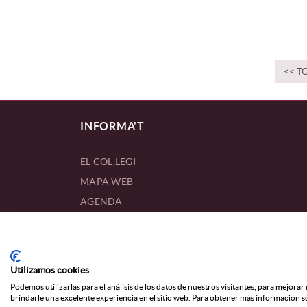
<< T
INFORMA'T
EL COL.LEGI
MAPA WEB
AGENDA
NOTICIES
DIRECTORI COL·LEGIATS
Utilizamos cookies
AVÍS LEGAL
|
POLÍTICA DE PRIVACITAT
|
POLÍTICA DE COOKIES
|
Podemos utilizarlas para el análisis de los datos de nuestros visitantes, para mejora
brindarle una excelente experiencia en el sitio web. Para obtener más información so