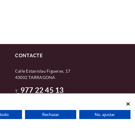
CONTACTE
Calle Estanislau Figueres, 17
43002 TARRAGONA
977 22 45 13
T_
colegio@graduados-sociales-tarragona.com
 todo
Rechazar
No, ajustar
Distribuït per:
Taemsa