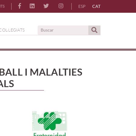
ESP
CAT
NTS
COL·LEGIATS
ALL I MALALTIES
ALS