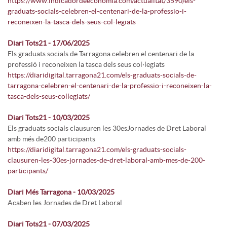
https://www.indicadordeeconomia.com/actualitat/3590/els-
graduats-socials-celebren-el-centenari-de-la-professio-i-
reconeixen-la-tasca-dels-seus-col-legiats
Diari Tots21 - 17/06/2025
Els graduats socials de Tarragona celebren el centenari de la
professió i reconeixen la tasca dels seus col·legiats
https://diaridigital.tarragona21.com/els-graduats-socials-de-
tarragona-celebren-el-centenari-de-la-professio-i-reconeixen-la-
tasca-dels-seus-collegiats/
Diari Tots21 - 10/03/2025
Els graduats socials clausuren les 30esJornades de Dret Laboral
amb més de200 participants
https://diaridigital.tarragona21.com/els-graduats-socials-
clausuren-les-30es-jornades-de-dret-laboral-amb-mes-de-200-
participants/
Diari Més Tarragona - 10/03/2025
Acaben les Jornades de Dret Laboral
Diari Tots21 - 07/03/2025